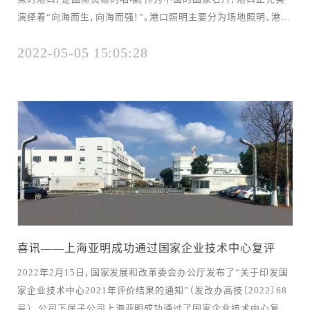
演绎着“向海而生，向海而强！”。港口照明主要分为场地照明、港口
机械设备照明等。港口机械被誉为“港口印钞机”，利用率极高，对
2022-05-05 15:05:28
照明产品质量要求也极高，严苛的使用环境（腐蚀、震动、台风等）
令诸多国内照明厂家望而却步，在HID时代，更是由国际品牌垄断
着港机照明市场。“亚...
喜讯——上海亚明成功通过国家企业技术中心复评
2022年2月15日，国家发展和改革委会办公厅发布了“关于印发国
家企业技术中心2021年评价结果的通知”（发改办高技〔2022〕68
号），公司下属子公司上海亚明成功通过了国家企业技术中心复