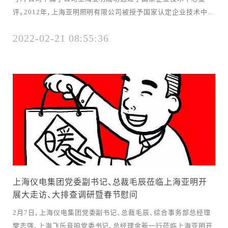
评。2012年，上海亚明照明有限公司被授予国家认定企业技术中心
称号，并按照国家企业技术中心的标准，先后投资1.17亿元对技术
2022-02-21 08:55:36
研发的硬件和软件进行升级，建立了面积8,500平方米国家企业技
术中心，为企业发展和技术研发营造科技创新环境，为构建上海亚
明核心竞...
上海仪电集团党委副书记、总裁毛辰莅临上海亚明开
展大走访、大排查调研暨春节慰问
2月7日，上海仪电集团党委副书记、总裁毛辰、综合事务部总经理
樊志强、上海飞乐音响党委书记、总经理金新一行莅临上海亚明开