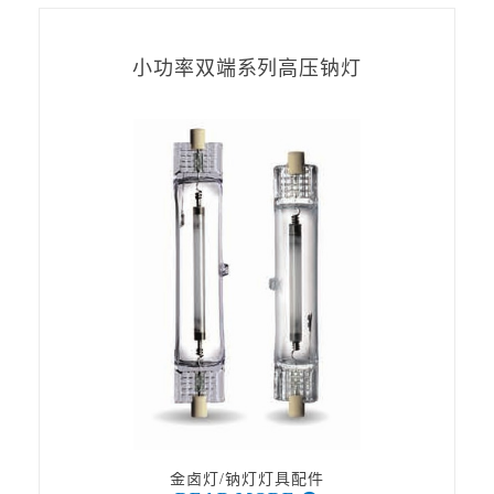
小功率双端系列高压钠灯
金卤灯/钠灯灯具配件